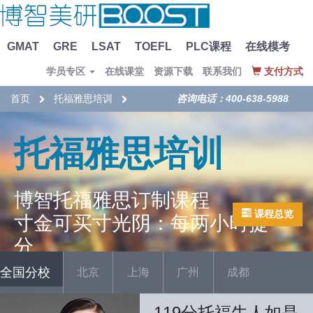
GMAT
GRE
LSAT
TOEFL
PLC课程
在线模考
学员专区
在线课堂
资源下载
联系我们
支付方式
首页
托福雅思培训
咨询电话：400-638-5988
托福雅思培训
博智托福雅思订制课程
课程总览
寸金可买寸光阴：每两小时提一
分
全国分校
北京
上海
广州
成都
119分托福牛人如是