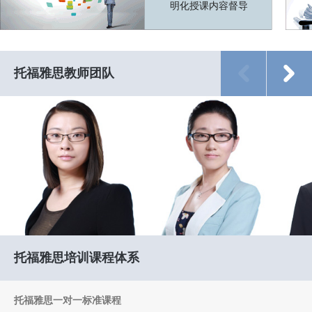
明化授课内容督导
PREV
NEXT
托福雅思教师团队
毕业于清华大学英语系，后赴美
毕业于国内顶尖师范院校。获
英国杜
托福雅思培训课程体系
国专注于高等教育与心理学的学
“高等英语教学”和“教育学”双学
士， 
习与研究，先后获得伊利诺依大
位。毕业后从事多年翻译工作，
理学学
学香槟分校（UIUC）心理学硕
大量接触来自英语国家的各业人
类考试
托福雅思一对一标准课程
士学位，伊利诺伊州长州立大学
群，深刻理解“英语语源——圣
热爱教