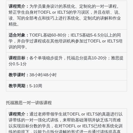
培训设计专业硕士学位，王老师
经”，并贯彻在出国考试教学
实帮助
课程简介：
为学员量身设计的系统化、定制化的一对一课程。
长期在美国学习和从事研究以及
中，帮助学生深入浅出，并以丰
上的问
矫正学生自身对TOEFL or IELTS的学习误区，并且在听、说、
培训工作多年的经历让她深谙美
富的英语教学经验和成熟的教学
时，帮
读、写的全部考点和技巧上进行系统化、定制式的讲解和作业
语习俗和美式文化思维，从认知
思维逻辑体系。既能帮助考生把
力！
精批。
心理学、人脑学习原理等科学前
握考点，又提升地道英语内涵，
沿理论出发解读TOEFL、
从而成为博智教师团队中的“实
适合对象：
TOEFL基础60-80分；IELTS基础5-6.5分以上的同
IELTS、SAT考试。在出国考试
力派讲师”。主讲托福阅读、听
学，并自学过课程或在其他培训机构参加过TOEFL or IELTS培
教学领域拥有一套独到的系统化
力、
SAT
语法。
训的同学。
教学思路与思维体系，不仅自己
TOEFL考出119、SAT阅读760
课程目标：
各个单项稳步提升，托福总分提高10-20分；雅思提
的分数，门下学生也连续考出
分0.5-1分
TOEFL 110+以及SAT 2200+的
教学课时：
38小时/48小时
绝对高分！
教学周期：
5-10周
托福雅思一对一讲练课程
课程简介：
通过老师带领学生就TOEFL or IELTS的真题进行以
讲带练的一对一强化式讲练，来帮助基础薄弱并缺乏练习而难
以实现目标分数的学员，在对TOEFL or IELTS已经有系统化训
练的前提下，以能力点拆分讲解的形式进一步通过讲练提高真