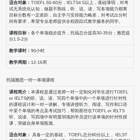
适合对象：
TOEFL 50-60分，IELTS4.5以上，基础薄弱，对考
试无系统化认知，做题不熟练，听、说、读、写各项能力都离
目标分数有一定差距，自主学习安排能力略差，对考试出分时
间有要求，希望专业老师提供全程跟踪式教学服务的同学。
课程目标：
各个单项稳步提升，托福总分提高30-35分；雅思提
分1.5-2分
教学课时：
90小时
教学周期：
12-16周
托福雅思一对一单项课程
课程简介：
本课程是通过老师一对一定制化对学生进行TOEFL
or IELTS的听、说、读、写四个单项中的一个单项进行针对性
的课程设计和一对一讲解。专项讲授听力、阅读、写作和口语
中某个单项的考点及考试技巧，帮助那些在TOEFL or IELTS
听、说读、写四项中有明显弱项的学员进行该单项的针对性授
课，突破自身单项瓶颈。
适合对象：
具备一定的基础， TOEFL总分80分以上， IELST