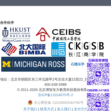
合作伙伴
石榴乐学
地址：北京市朝阳区东三环北路甲2号京信大厦22层22_B7三 咨询电话：
400-638-5988
© 2011-2026 北京博智东方教育科技股份有限公司
京ICP备11014575号-2
京公网安备 11010502044765号
关于我们
|
联系方式
|
加入我们
|
支付方式