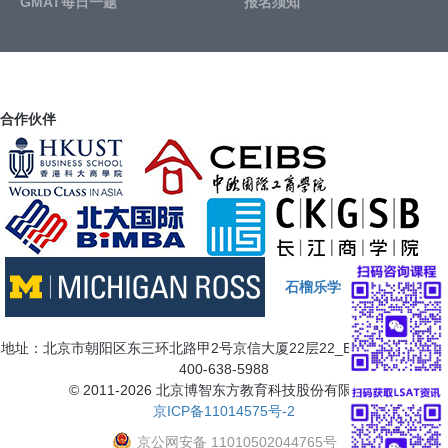
GMAT每日一题
报名须知
合作伙伴
石榴乐学
地址：北京市朝阳区东三环北路甲2号京信大厦22层22_B7三 咨询电话：
400-638-5988
© 2011-2026 北京博智东方教育科技股份有限公司
京ICP备11014575号-2
京公网安备 11010502044765号