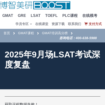
GMAT
GRE
LSAT
TOEFL
PLC课程
在线模考
学员专区
在线课堂
资源下载
联系我们
支付方式
首页
GMAT课程
GMAT培训高分榜
咨询电话：400-638-5988
2025年9月场LSAT考试深
度复盘
获取远程数据失败！