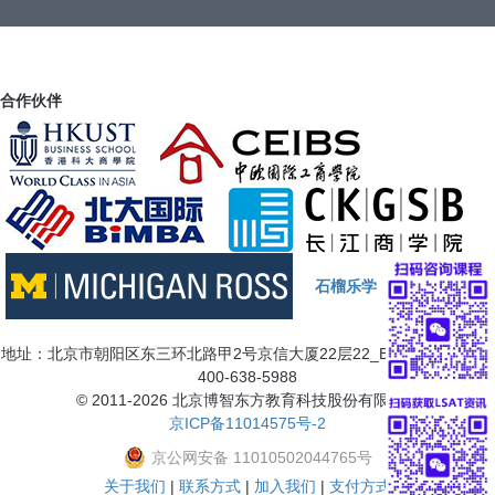
合作伙伴
石榴乐学
地址：北京市朝阳区东三环北路甲2号京信大厦22层22_B7三 咨询电话：
400-638-5988
© 2011-2026 北京博智东方教育科技股份有限公司
京ICP备11014575号-2
京公网安备 11010502044765号
关于我们
|
联系方式
|
加入我们
|
支付方式