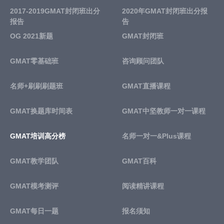
2017-2019GMAT封闭班出分
2020年GMAT封闭班出分报
报告
告
OG 2021新题
GMAT封闭班
GMAT零基础班
咨询顾问团队
名师+刷刷刷题班
GMAT直播课程
GMAT换题库时间表
GMAT中坚教师一对一课程
GMAT培训高分榜
名师一对一&Plus课程
GMAT教学团队
GMAT百科
GMAT模考测评
阅读精讲课程
GMAT每日一题
报名须知