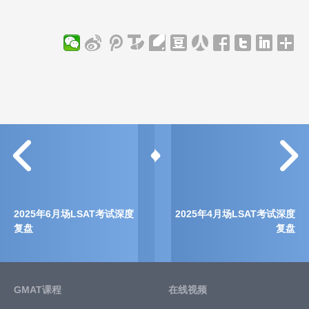
2025年6月场LSAT考试深度
2025年4月场LSAT考试深度
复盘
复盘
GMAT课程
在线视频