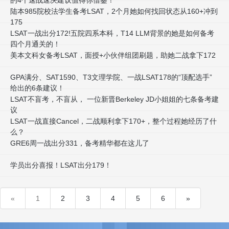
的4个速战速决建议值得你借鉴！
陆本985院校法学生备考LSAT，2个月她如何找回状态从160+冲到
175
LSAT一战出分172!五院四系本科，T14 LLM背景的她是如何备考
四个月通关的！
美本文科女备考LSAT，面授+小伙伴组团刷题，助她二战拿下172
GPA满分、SAT1590、T3文理学院、一战LSAT178的“顶配选手”
给出的6条建议！
LSAT不盲考，不盲从， 一位新晋Berkeley JD小姐姐的七条备考建
议
LSAT一战直接Cancel，二战顺利拿下170+，整个过程她经历了什
么？
GRE6周一战出分331，备考精华都在这儿了
学员出分喜报！LSAT出分179！
«
1
2
3
4
5
6
»