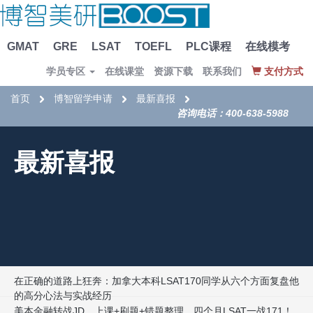
GMAT
GRE
LSAT
TOEFL
PLC课程
在线模考
学员专区
在线课堂
资源下载
联系我们
支付方式
首页
博智留学申请
最新喜报
咨询电话：400-638-5988
最新喜报
在正确的道路上狂奔：加拿大本科LSAT170同学从六个方面复盘他
的高分心法与实战经历
美本金融转战JD，上课+刷题+错题整理，四个月LSAT一战171！