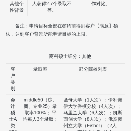
其他个
人获得
2-7
个录取不
作对比。
性背景
等。
备注：申请目标全部在签约前得到客户【满意】确
认，达到客户背景所能申请目标的上限。
商科硕士细分：其他
客
录取率
部分院校列表
户
类
别
会
middle50
（综、
圣母大学（
1
人次）；伊利诺
计
商、专业
25
）录
伊大学香槟分校（
4
人次）；
硕
取率
100%
；
平
马里兰大学（
6
人次）；凯斯
士
A
均每人
3
个录取；
西储大学（
8
人次）；俄亥俄
类
州立大学（
Fisher
）（
2
人