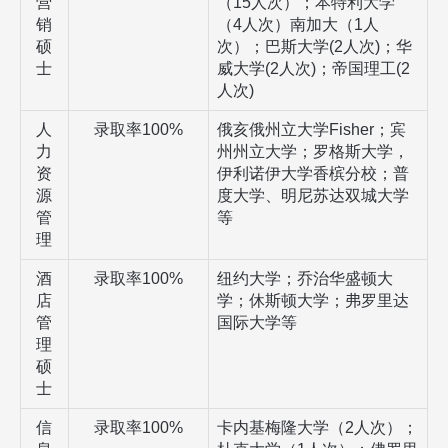
营
（
15
人次）；本特利大学
销
（
4
人次）南加大（
1
人
硕
次）；巴斯大学
(2
人次
)
；华
士
威大学
(2
人次
)
；帝国理工
(2
人次
)
人
录取率
100%
俄亥俄州立大学
Fisher
；宾
力
州州立大学；罗格斯大学，
资
伊利诺伊大学香槟分校；普
源
度大学、明尼苏达双城大学
管
等
理
酒
录取率
100%
纽约大学；乔治华盛顿大
店
学；休斯顿大学；弗罗里达
管
国际大学等
理
硕
士
信
录取率
100%
卡内基梅隆大学（
2
人次）；