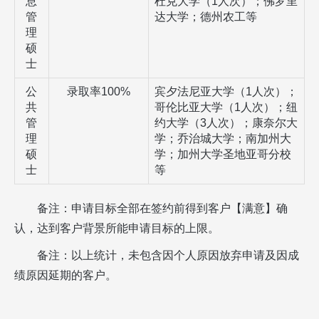
息
杜克大学（
1
人次）；佛罗里
管
达大学；德州农工等
理
硕
士
公
录取率
100%
宾夕法尼亚大学（
1
人次）；
共
哥伦比亚大学（
1
人次）；纽
管
约大学（
3
人次）；康奈尔大
理
学；乔治城大学；南加州大
硕
学；加州大学圣地亚哥分校
士
等
备注：申请目标全部在签约前得到客户【满意】确
认，达到客户背景所能申请目标的上限。
备注：以上统计，未包含因个人原因放弃申请及因成
绩原因延期的客户。