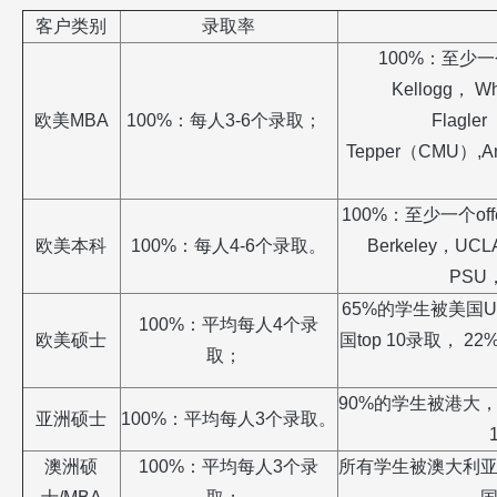
客户类别
录取率
100%
：至少一
Kellogg
，
Wh
欧美
MBA
100%
：每人
3-6
个录取；
Flagler
Tepper
（
CMU
）
,A
100%
：至少一个
off
欧美本科
100%
：每人
4-6
个录取。
Berkeley
，
UCLA
PSU
65%
的学生被美国
U
100%
：平均每人
4
个录
欧美硕士
国
top 10
录取，
22
取；
90%
的学生被港大
亚洲硕士
100%
：平均每人
3
个录取。
澳洲硕
100%
：平均每人
3
个录
所有学生被澳大利