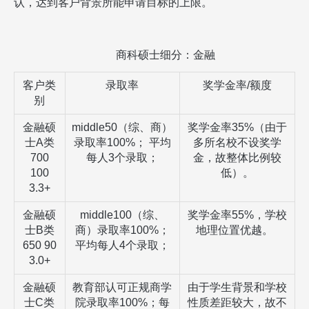
认，达到客户背景所能申请目标的上限。
商科硕士细分：金融
客户类
录取率
奖学金率
/
额度
别
金融硕
middle50
（综、商）
奖学金率
35%
（由于
士
A
类
录取率
100%
；
平均
多所名校不设奖学
700
每人
3
个录取；
金，故整体比例较
100
低）。
3.3+
金融硕
middle100
（综、
奖学金率
55%
，学校
士
B
类
商）录取率
100%
；
地理位置优越。
650 90
平均每人
4
个录取；
3.0+
金融硕
教育部认可正规商学
由于学生背景和学校
士
C
类
院录取率
100%
；每
性质差距较大，故不