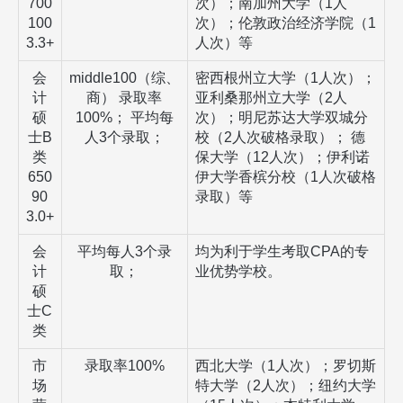
700
次）；南加州大学（
1
人
100
次）；伦敦政治经济学院（
1
3.3+
人次）等
会
middle100
（综、
密西根州立大学（
1
人次）；
计
商）
录取率
亚利桑那州立大学（
2
人
硕
100%
；
平均每
次）；明尼苏达大学双城分
士
B
人
3
个录取；
校（
2
人次破格录取）；
德
类
保大学（
12
人次）；伊利诺
650
伊大学香槟分校（
1
人次破格
90
录取）等
3.0+
会
平均每人
3
个录
均为利于学生考取
CPA
的专
计
取；
业优势学校。
硕
士
C
类
市
录取率
100%
西北大学（
1
人次）；罗切斯
场
特大学（
2
人次）；纽约大学