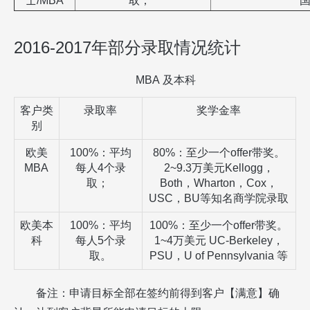
士
/MBA
取；
2016-2017年部分录取情况统计
MBA
及本科
客户类
录取率
奖学金率
别
欧美
100%
：平均
80%
：至少一个
offer
带奖。
MBA
每人
4
个录
2~9.3
万美元
Kellogg
，
取；
Both
，
Wharton
，
Cox
，
USC
，
BU
等知名商学院录取
欧美本
100%
：平均
100%
：至少一个
offer
带奖。
科
每人
5
个录
1~4
万美元
UC-Berkeley
，
取。
PSU
，
U of Pennsylvania
等
备注：申请目标全部在签约前得到客户【满意】确