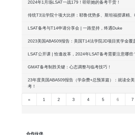
2024年1月场LSAT一战179！听听她的备考干货！
传统T3法学院十项大比拼：耶鲁优势多、斯坦福授课精、
LSAT备考与T14申请分享会 | 一路坚持，终遇Duke
2023美国ABA509报告：美国T14法学院JD项目奖学金覆盖率
LSAT公开课 | 恰逢改革，2024年LSAT备考需要注意哪些
GMAT备考制胜关键：心态调整与临考技巧！
23年度美国ABA509报告（学杂费+总预算篇）：就读全
考！
«
1
2
3
4
5
6
7
合作伙伴