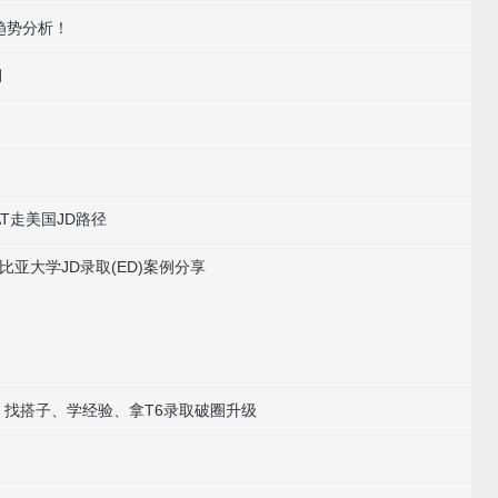
趋势分析！
月
T走美国JD路径
比亚大学JD录取(ED)案例分享
！
习：找搭子、学经验、拿T6录取破圈升级