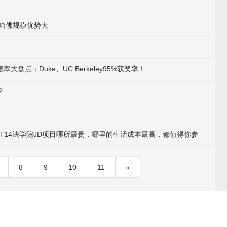
哈佛规模优势大
大盘点：Duke、UC Berkeley95%获奖率！
？
美T14法学院JD项目哪所最贵，哪里的生活成本最高，都值得你参
8
9
10
11
»