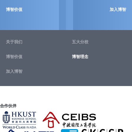
博智价值
加入博智
关于我们
五大分校
博智价值
博智理念
加入博智
合作伙伴