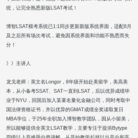
统，让完全熟悉新版
LSAT
考试！
博智
LSAT
模考系统已
1:1
同步更新新版系统界面，适配
8
月
及之后所有场次考试，避免因系统界面和功能不熟悉而失
分！
》》主讲人
龙戈老师：
英文名
Longor
，
8
年级开始赴美留学，美高美
本，从小备考
SSAT
、
SAT
一直到
LSAT
，后以优异成绩毕
业于
NYU
，回国后加入某著名量化金融公司，同时考取中
国法律资格证书，并以优异的
GMAT
成绩全奖读取复日
MBA
学位，于
25
年全职加入博智教学团队，因从小留美，
所以能够提供全英文
LSAT
教学，主要专注于提供
Bytype
四级以上高难题分类讲解。从开始教学起就以出高分和高