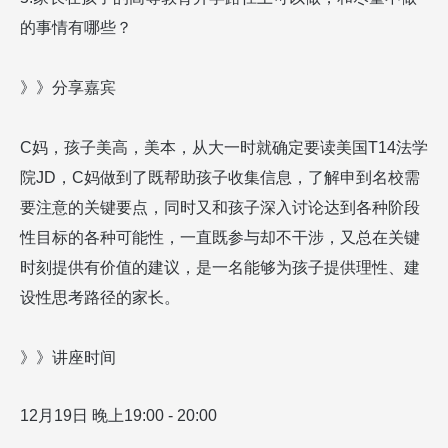
的事情有哪些？
》》分享嘉宾
C
妈，孩子美高，美本，从大一时就确定要读美国
T14
法学
院
JD
，
C
妈做到了既帮助孩子收集信息，了解申到名校需
要注意的关键要点，同时又和孩子深入讨论达到各种阶段
性目标的各种可能性，一直既参与却不干涉，又总在关键
时刻提供有价值的建议，是一名能够为孩子提供理性、建
设性思考路径的家长。
》》讲座时间
12
月
19
日 晚上
19:00 - 20:00