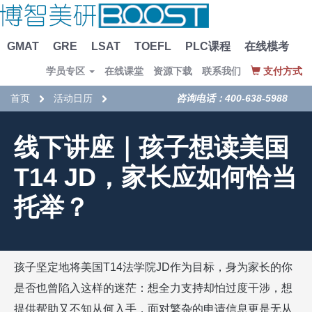
GMAT
GRE
LSAT
TOEFL
PLC课程
在线模考
学员专区
在线课堂
资源下载
联系我们
支付方式
首页
活动日历
咨询电话：400-638-5988
线下讲座｜孩子想读美国
T14 JD，家长应如何恰当
托举？
孩子坚定地将美国
T14
法学院
JD
作为目标，身为家长的你
是否也曾陷入这样的迷茫：想全力支持却怕过度干涉，想
提供帮助又不知从何入手，面对繁杂的申请信息更是无从