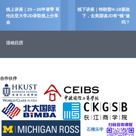
线上讲座｜25～26申请季 哥
线下讲座｜特朗普H-1B新政
伦比亚大学JD录取线上分享
下，去美国读JD有“钱”途
会
吗？
活动日历
合作伙伴
石榴乐学