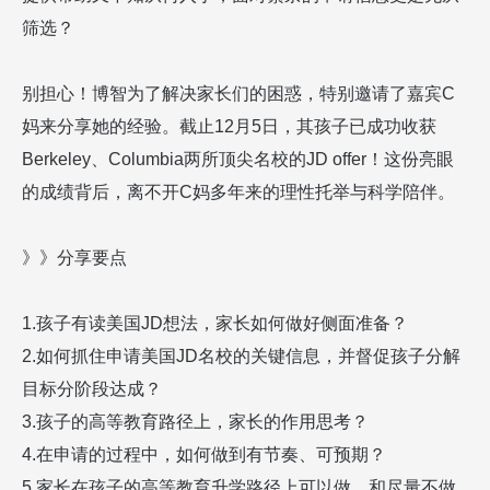
筛选？
别担心！博智为了解决家长们的困惑，特别邀请了嘉宾
C
妈来分享她的经验。截止
12
月
5
日，其孩子已成功收获
Berkeley
、
Columbia
两所顶尖名校的
JD offer
！这份亮眼
的成绩背后，离不开
C
妈多年来的理性托举与科学陪伴。
》》分享要点
1.
孩子有读美国
JD
想法，家长如何做好侧面准备？
2.
如何抓住申请美国
JD
名校的关键信息，并督促孩子分解
目标分阶段达成？
3.
孩子的高等教育路径上，家长的作用思考？
4.
在申请的过程中，如何做到有节奏、可预期？
5.
家长在孩子的高等教育升学路径上可以做，和尽量不做