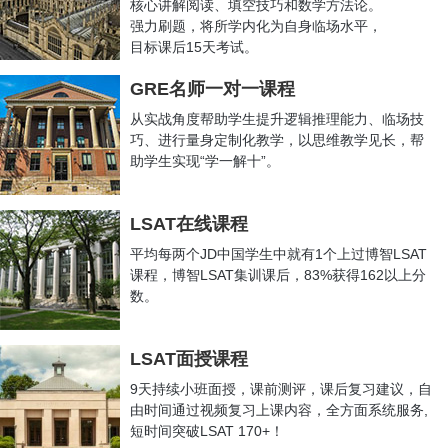
核心讲解阅读、填空技巧和数学方法论。
恭喜博智教育Z
同学新增University
强力刷题，将所学内化为自身临场水平，
of Toronto MBA 每年12000加币
奖学金
目标课后15天考试。
恭喜博智教育G
同学新增University
of California - Los Angeles -MS
GRE名师一对一课程
in Mechanical Engineering 录取
从实战角度帮助学生提升逻辑推理能力、临场技
恭喜博智教育同
学获得IESE
Business School, University of
巧、进行量身定制化教学，以思维教学见长，帮
Navarra MBA录取
助学生实现“学一解十”。
恭喜博智教育Z
同学获得New
York University MS in Integrated
Marketing录取
恭喜博智教育G
同学获得Cornell
LSAT在线课程
University MS in Mechanical
Engineering录取
平均每两个JD中国学生中就有1个上过博智LSAT
恭喜博智教育Y
同学获得University
of San Francisco 传媒专业录取
课程，博智LSAT集训课后，83%获得162以上分
数。
恭喜博智教育L
同学获得New
York University- MS Project
Management录取
恭喜博智教育C
同学获得abson
College- MBA 创业学方向录取
LSAT面授课程
恭喜博智教育S
同学获得King&#
39;s College London Economics
9天持续小班面授，课前测评，课后复习建议，自
MSc 录取
由时间通过视频复习上课内容，全方面系统服务,
恭喜博智教育C
同学获得University
of Michigan- Global MBA录取
短时间突破LSAT 170+！