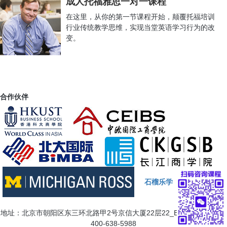
成人托福雅思一对一课程
Communication, MS录取
在这里，从你的第一节课程开始，颠覆托福培训
恭喜博智教育Y
同学获得伊利诺伊大学厄巴纳香槟校区-Champaign
-
行业传统教学思维，实现当堂英语学习行为的改
Master of Science in Business Administration with an International
变。
Management Focus录取
恭喜博智教育Z
同学获得BIMBA
北大国际 - 在职 MBA录取
恭喜博智教育L
同学获得布兰迪斯大学-
Master of Arts in
International Economics and Finance录取
恭喜博智教育W
同学获得本特利大学-
Master of Science in Finance
合作伙伴
(MSF)-STEM录取
恭喜博智教育S
同学获得布兰迪斯大学-Master
of Science in
Business Analytics $10,000奖学金录取
恭喜博智教育L
同学获哥伦比亚大学--
Master of Science in
Enterprise Risk Management录取
恭喜博智教育Z
同学获得悉尼大学-Master
of Commerce with
specialization in Marketing录取
石榴乐学
恭喜博智教育S
同学获得加州大学伯克利分校--
Master of Public
Affairs
地址：北京市朝阳区东三环北路甲2号京信大厦22层22_B7三 咨询电话：
恭喜博智教育S
同学获得约翰霍普金斯大学-MS
IN BUSINESS
400-638-5988