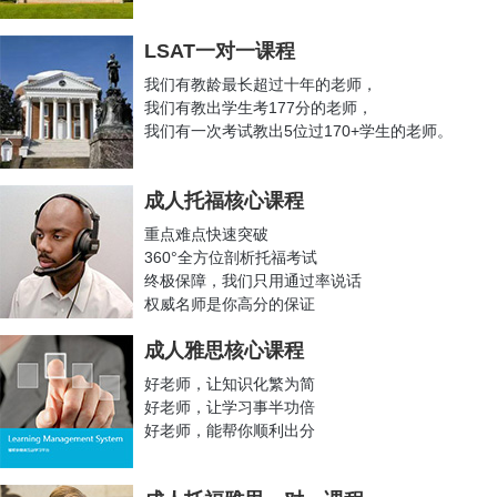
恭喜博智教育Z
同学获得King&#
39;s College London Banking and
Finance MSc录取
LSAT一对一课程
恭喜博智教育C
同学香港大学University
of Hong Kong -MBA录取
我们有教龄最长超过十年的老师，
恭喜博智教育Z
同学获得约翰霍普金斯大学JHU--MBA
（$15000奖
我们有教出学生考177分的老师，
学金）录取
我们有一次考试教出5位过170+学生的老师。
恭喜博智教育Z
同学获得曼彻斯特大学--
Master of Accounting录取
恭喜博智教育J
同学获得圣路易斯华盛顿大学--
MS in Business
成人托福核心课程
Analytics录取
恭喜博智教育Y
同学获得加州大学河滨分校-
Master of Finance
重点难点快速突破
Program
360°全方位剖析托福考试
终极保障，我们只用通过率说话
恭喜博智教育L
同学获得克拉克大学-
Full time MBA
权威名师是你高分的保证
恭喜博智教育L
同学获得匹兹堡大学-
MS in Accounting and
Business Analytics
成人雅思核心课程
恭喜博智教育Z
同学获得帝国理工大学-
MSc Strategic Marketing
好老师，让知识化繁为简
恭喜博智教育J
同学获得约翰霍普金斯--
MS IN BUSINESS
好老师，让学习事半功倍
ANALYTICS AND RISK MANAGEMENT录取
好老师，能帮你顺利出分
2020U.S.NEWS法学院排名公布
恭喜博智教育Z
同学获得东北大学-Corporate
and Organizational