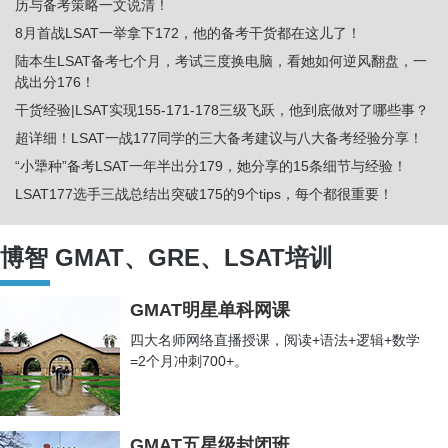
历与备考策略一文说清！
8月首战LSAT一举拿下172，他的备考干货都在这儿了！
陆本生LSAT备考七个月，考试三度换电脑，看她如何逆风翻盘，一
战出分176！
干货经验|LSAT实现155-171-178三级飞跃，他到底做对了哪些事？
超详细！LSAT一战177同学的三大备考建议与八大备考经验分享！
“小犟种”备考LSAT一年半出分179，她分享的15条细节与经验！
LSAT177选手三战总结出突破175的9个tips，每个都很重要！
LSAT首战153到三战173，读Bible建底层思维，正确刷题是王道
LSAT考前清晰的做题策略，有的放矢，49天备考，一战175，他的4
博智 GMAT、GRE、LSAT培训
个速战速决建议值得你借鉴！
陆本985院校法学生备考LSAT，2个月她如何找回状态从160+冲到
GMAT明星单科网课
175
四大名师网络直播授课，阅读+语法+逻辑+数学
LSAT一战出
分172!五院四系本科，T14
LLM背景的她是如何备考四
=2个月冲刺700+。
个月通关的！
美本文科女备考LSAT，面授+小伙伴组团刷题，助她二战拿下172
GPA满分、SAT1590、T3文理学院、一战LSAT178的“顶配选手”给
GMAT五星级封闭班
出的6条建议！