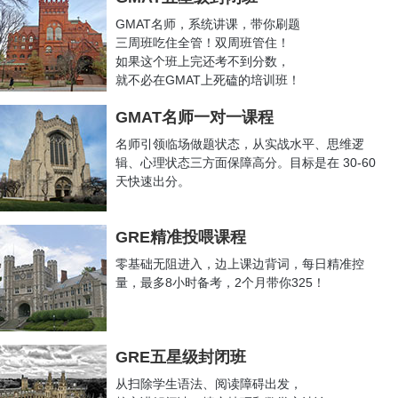
LSAT不盲考
，不盲从，
一位新晋Berkeley JD小姐姐的七条备考建
GMAT名师，系统讲课，带你刷题
议
三周班吃住全管！双周班管住！
如果这个班上完还考不到分数，
LSAT一战直接Cancel，二战顺利拿下170+，整个过程她经历了什
就不必在GMAT上死磕的培训班！
么？
GRE6周一战出分331，备考精华都在这儿了
GMAT名师一对一课程
学员出分喜报！LSAT出分179！
名师引领临场做题状态，从实战水平、思维逻
GMAT首战750，她到底有哪些不为人知的备考秘籍？
辑、心理状态三方面保障高分。目标是在 30-60
天快速出分。
你还在犹犹豫豫？她已经拿了两次GMAT700+了！
LSAT168小姐姐的二十条硬核分享
LSAT不盲考
，不盲从，
一位新晋Berkeley JD小姐姐的七条备考建
GRE精准投喂课程
议
零基础无阻进入，边上课边背词，每日精准控
一战GMAT730超实用备考总结，你关心的问题她都帮你解答了
量，最多8小时备考，2个月带你325！
从GMAT570到700，她原来犯了很多同学都会犯的错
【GMAT740高分分享】思维的转变，受用终生！
恭喜博智教育L
同学录取Offer:
JHU-MSF
GRE五星级封闭班
恭喜博智教育Z
同学录取Offer
JHU-MSF University of Maryland 每
从扫除学生语法、阅读障碍出发，
年7500美金奖学金