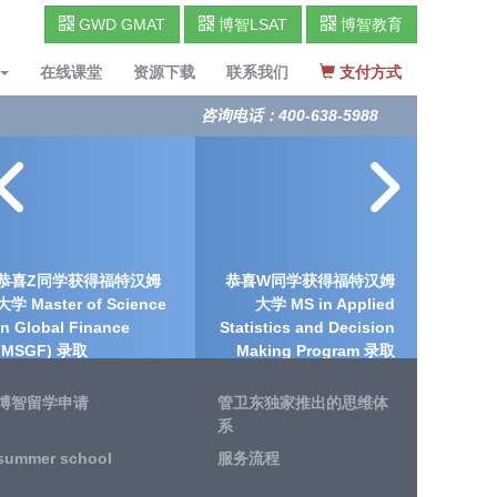
GWD GMAT
博智LSAT
博智教育
在线课堂
资源下载
联系我们
支付方式
咨询电话：400-638-5988
恭喜Z同学获得福特汉姆
恭喜W同学获得福特汉姆
大学 Master of Science
大学 MS in Applied
in Global Finance
Statistics and Decision
(MSGF) 录取
Making Program 录取
博智留学申请
管卫东独家推出的思维体
系
summer school
服务流程